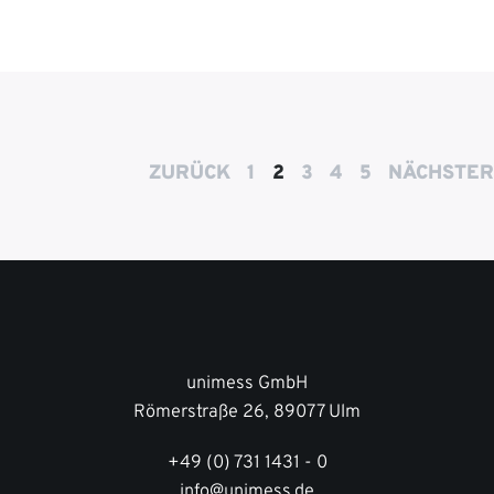
ZURÜCK
1
2
3
4
5
NÄCHSTER
unimess GmbH
Römerstraße 26, 89077 Ulm
+49 (0) 731 1431 - 0
info@unimess.de