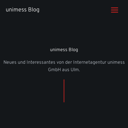
Zum
unimess Blog
Inhalt
springen
unimess Blog
Neues und Interessantes von der Internetagentur unimess
GmbH aus Ulm.