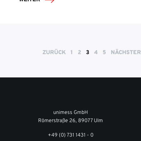
ZURÜCK
1
2
3
4
5
NÄCHSTER
unimess GmbH
Römerstraße 26, 89077 Ulm
+49 (0) 731 1431 - 0