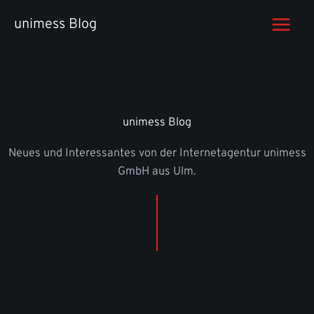
Zum
unimess Blog
Inhalt
springen
unimess Blog
Neues und Interessantes von der Internetagentur unimess
GmbH aus Ulm.