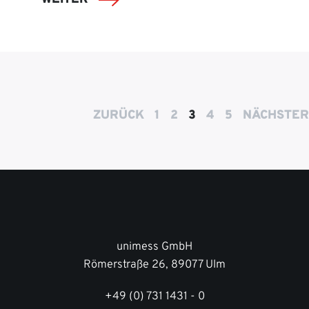
ZURÜCK
1
2
3
4
5
NÄCHSTER
unimess GmbH
Römerstraße 26, 89077 Ulm
+49 (0) 731 1431 - 0