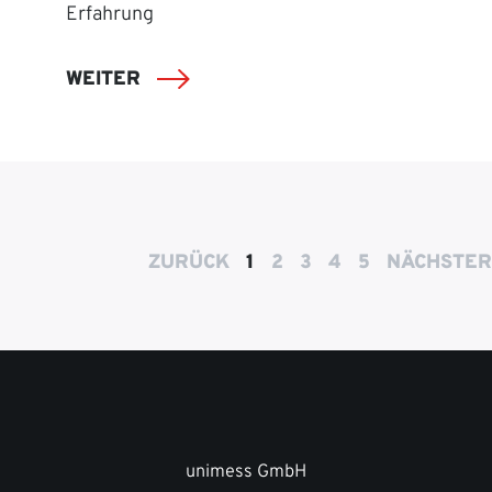
Erfahrung
WEITER
ZURÜCK
1
2
3
4
5
NÄCHSTER
unimess GmbH