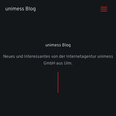
Zum
unimess Blog
Inhalt
springen
unimess Blog
Neues und Interessantes von der Internetagentur unimess
GmbH aus Ulm.