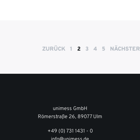
ZURÜCK
1
2
3
4
5
NÄCHSTER
unimess GmbH
Römerstraße 26, 89077 Ulm
+49 (0) 731 1431 - 0
info@unimess.de