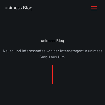
Zum
unimess Blog
Inhalt
springen
unimess Blog
Neues und Interessantes von der Internetagentur unimess
GmbH aus Ulm.