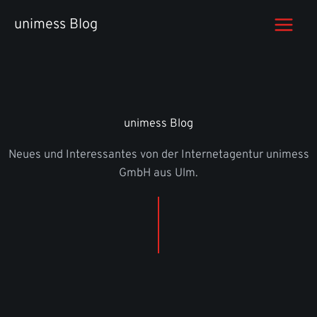
Zum
unimess Blog
Inhalt
springen
unimess Blog
Neues und Interessantes von der Internetagentur unimess
GmbH aus Ulm.