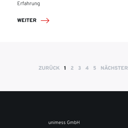
Erfahrung
WEITER
ZURÜCK
1
2
3
4
5
NÄCHSTER
unimess GmbH