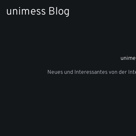
Zum
unimess Blog
Inhalt
springen
unime
Neues und Interessantes von der In