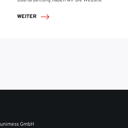
Überarbeitung haben wir die Website
WEITER
unimess GmbH