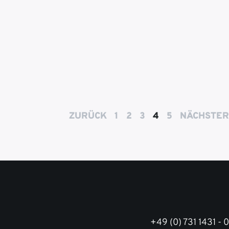
ZURÜCK
1
2
3
4
5
NÄCHSTER
+49 (0) 731 1431 - 0