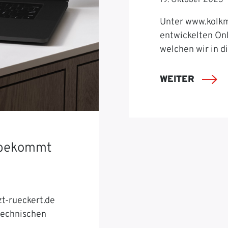
19. Oktober 2023
Unter www.kolkm
entwickelten On
welchen wir in d
WEITER
s bekommt
zt-rueckert.de
technischen