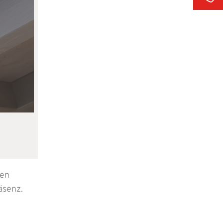
uen
äsenz.