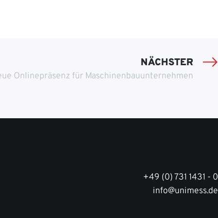
NÄCHSTER
ue Onlinepräsenz für Maschinenbauunternehmen
+49 (0) 731 1431 - 0
info@unimess.de