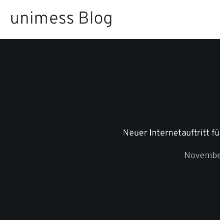
Zum
unimess Blog
Inhalt
springen
Neuer Internetauftritt f
Novembe