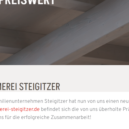
milienunternehmen Steigitzer hat nun von uns einen ne
ei-steigitzer.de
befindet sich die von uns überholte Pr
ns für die erfolgreiche Zusammenarbeit!