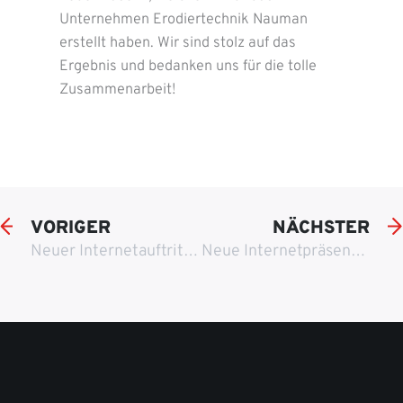
Unternehmen Erodiertechnik Nauman
erstellt haben. Wir sind stolz auf das
Ergebnis und bedanken uns für die tolle
Zusammenarbeit!
VORIGER
NÄCHSTER
Neuer Internetauftritt für die Zimmerei Steigitzer
Neue Internetpräsenz für den Atlasexperte