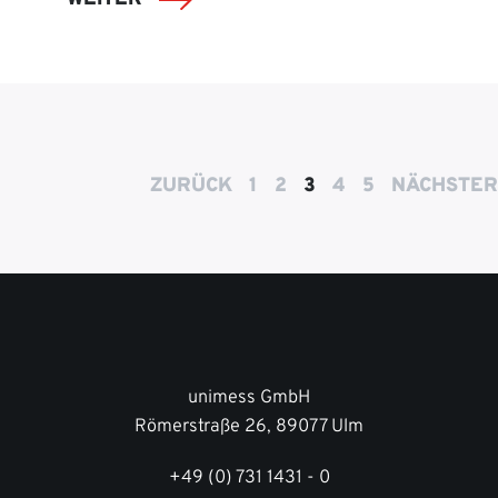
ZURÜCK
1
2
3
4
5
NÄCHSTER
unimess GmbH
Römerstraße 26, 89077 Ulm
+49 (0) 731 1431 - 0