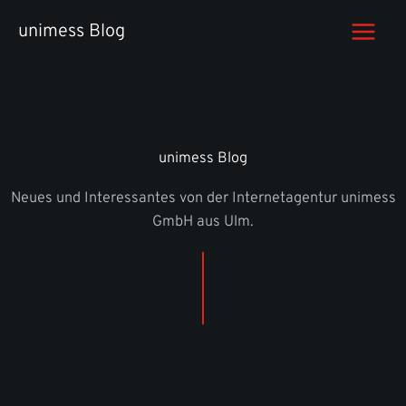
Zum
unimess Blog
Inhalt
springen
unimess Blog
Neues und Interessantes von der Internetagentur unimess
GmbH aus Ulm.