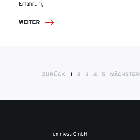
Erfahrung
WEITER
ZURÜCK
1
2
3
4
5
NÄCHSTER
unimess GmbH