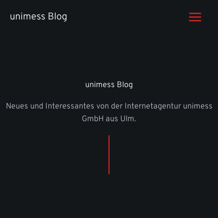
Zum
unimess Blog
Inhalt
springen
unimess Blog
Neues und Interessantes von der Internetagentur unimess
GmbH aus Ulm.