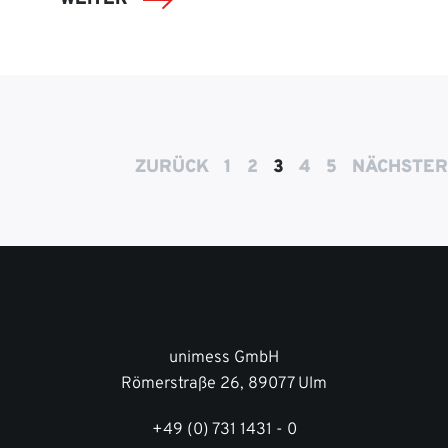
ZURÜCK
1
2
3
4
5
NÄCHSTER
unimess GmbH
Römerstraße 26, 89077 Ulm
+49 (0) 731 1431 - 0