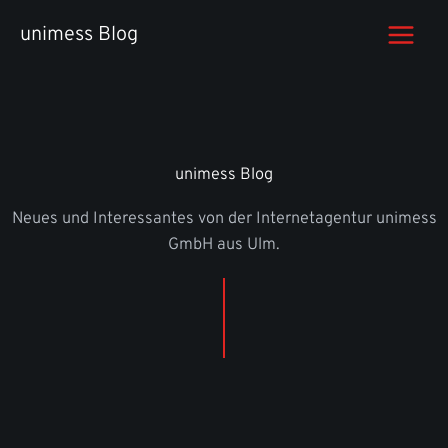
Zum
unimess Blog
Inhalt
springen
unimess Blog
Neues und Interessantes von der Internetagentur unimess
GmbH aus Ulm.