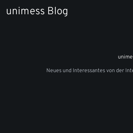
Zum
unimess Blog
Inhalt
springen
unime
Neues und Interessantes von der In