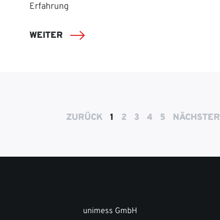
Erfahrung
WEITER
ZURÜCK
1
2
3
4
5
NÄCHSTER
unimess GmbH