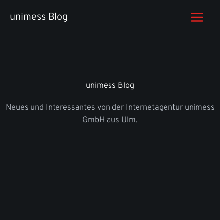
Zum
unimess Blog
Inhalt
springen
unimess Blog
Neues und Interessantes von der Internetagentur unimess
GmbH aus Ulm.