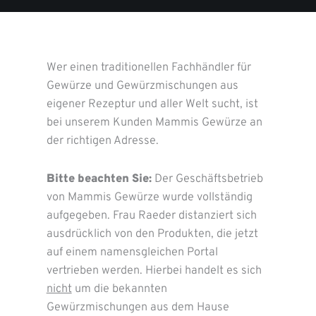
Wer einen traditionellen Fachhändler für
Gewürze und Gewürzmischungen aus
eigener Rezeptur und aller Welt sucht, ist
bei unserem Kunden Mammis Gewürze an
der richtigen Adresse.
Bitte beachten Sie:
Der Geschäftsbetrieb
von Mammis Gewürze wurde vollständig
aufgegeben. Frau Raeder distanziert sich
ausdrücklich von den Produkten, die jetzt
auf einem namensgleichen Portal
vertrieben werden. Hierbei handelt es sich
nicht
um die bekannten
Gewürzmischungen aus dem Hause