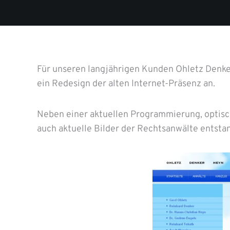
Für unseren langjährigen Kunden Ohletz Denke
ein Redesign der alten Internet-Präsenz an.
Neben einer aktuellen Programmierung, optisch
auch aktuelle Bilder der Rechtsanwälte entsta