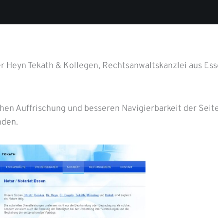
r Heyn Tekath & Kollegen, Rechtsanwaltskanzlei aus Ess
en Auffrischung und besseren Navigierbarkeit der Seite
nden.