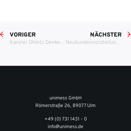
VORIGER
NÄCHSTER
Kanzlei Ohletz Denker Heyn Tekath & Kollegen aus Essen
Neukundenvorstellung: Dachprofi Patrick Vaughn aus Remshalden
unimess GmbH
Römerstraße 26, 89077 Ulm
+49 (0) 731 1431 - 0
info@unimess.de