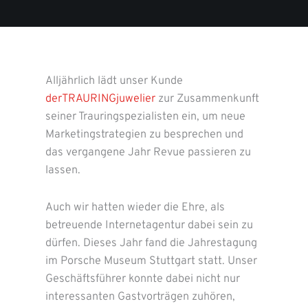
Alljährlich lädt unser Kunde
derTRAURINGjuwelier
zur Zusammenkunft
seiner Trauringspezialisten ein, um neue
Marketingstrategien zu besprechen und
das vergangene Jahr Revue passieren zu
lassen.
Auch wir hatten wieder die Ehre, als
betreuende Internetagentur dabei sein zu
dürfen. Dieses Jahr fand die Jahrestagung
im Porsche Museum Stuttgart statt. Unser
Geschäftsführer konnte dabei nicht nur
interessanten Gastvorträgen zuhören,