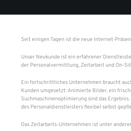
Seit einigen Tagen ist die neue Internet-Präse
Unser Neukunde ist ein erfahrener Dienstleiste
der Personalvermittlung, Zeitarbeit und On-Sit
Ein fortschrittliches Unternehmen braucht auc
Kunden umgesetzt: Animierte Bilder, ein frisc
Suchmaschinenoptimierung sind das Ergebnis. U
des Personaldienstleisters flexibel selbst gepf
Das Zeitarbeits-Unternehmen ist unter anderem