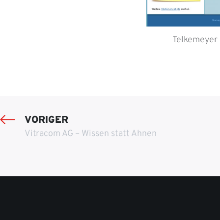
Telkemeyer 
VORIGER
Vitracom AG – Wissen statt Ahnen