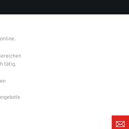
online.
 Bereichen
 tätig.
den
nangebote