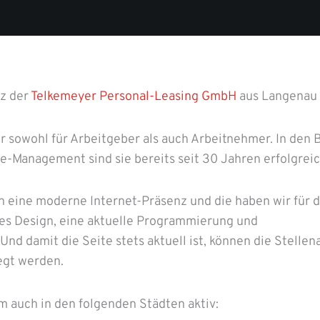
nz der
Telkemeyer Personal-Leasing GmbH
aus Langenau 
r sowohl für Arbeitgeber als auch Arbeitnehmer. In den
e-Management sind sie bereits seit 30 Jahren erfolgreich
h eine moderne Internet-Präsenz und die haben wir für 
hes Design, eine aktuelle Programmierung und
nd damit die Seite stets aktuell ist, können die Stelle
legt werden.
 auch in den folgenden Städten aktiv: