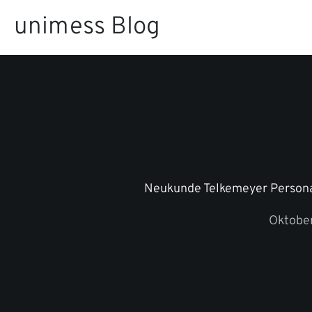
Zum
unimess Blog
Inhalt
springen
Neukunde Telkemeyer Person
Oktober