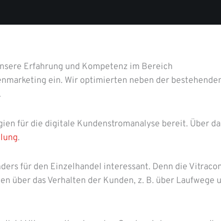
unsere Erfahrung und Kompetenz im Bereich
marketing ein. Wir optimierten neben der bestehende
.
gien für die digitale Kundenstromanalyse bereit. Über d
lung
.
ers für den Einzelhandel interessant. Denn die Vitrac
en über das Verhalten der Kunden, z. B. über Laufwege 