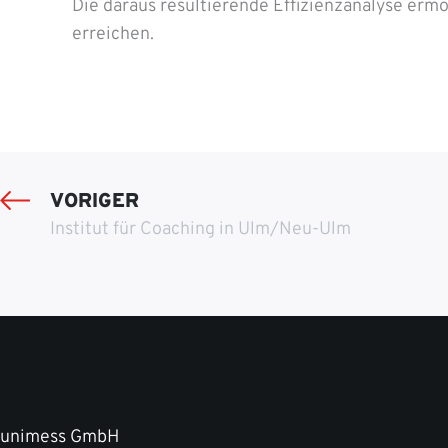
Die daraus resultierende Effizienzanalyse er
erreichen.
VORIGER
Institut für Coaching in Ulm/Neu-Ulm
unimess GmbH