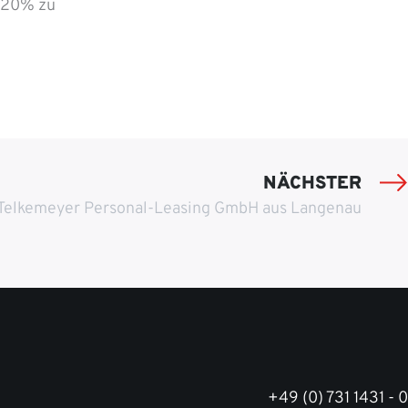
e 20% zu
NÄCHSTER
Telkemeyer Personal-Leasing GmbH aus Langenau
+49 (0) 731 1431 - 0