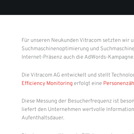
Für unseren Neukunden Vitracom setzten wir 
Suchmaschinenoptimierung und Suchmaschinen
Internet-Präsenz auch die AdWords-Kampagne
Die Vitracom AG entwickelt und stellt Technolo
Efficiency Monitoring
erfolgt eine
Personenzäh
Diese Messung der Besucherfrequenz ist besond
liefert den Unternehmen wertvolle Information
Aufenthaltsdauer.