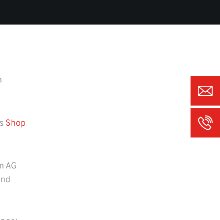
n
as
Shop
om AG
und