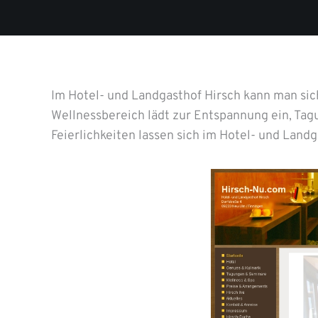
Im Hotel- und Landgasthof Hirsch kann man sic
Wellnessbereich lädt zur Entspannung ein, Ta
Feierlichkeiten lassen sich im Hotel- und Land