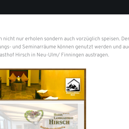
h nicht nur erholen sondern auch vorzüglich speisen. De
gungs- und Seminarräume können genutzt werden und au
gasthof Hirsch in Neu-Ulm/ Finningen austragen.