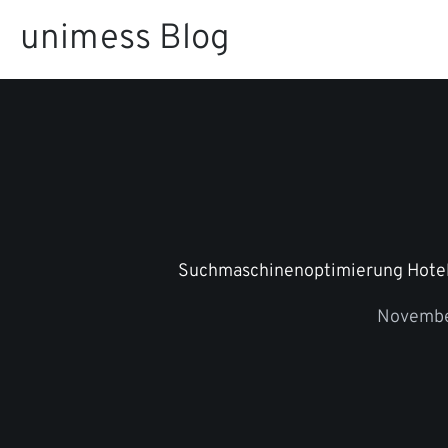
Zum
unimess Blog
Inhalt
springen
Suchmaschinenoptimierung Hotel
Novembe