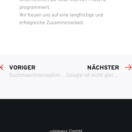
Unternehmen die neue Internet-Präsenz
programmiert.
Wir freuen uns auf eine langfristige und
erfolgreiche Zusammenarbeit.
VORIGER
NÄCHSTER
Suchmaschinenoptimierung Hotel und Landgasthof Hirsch, Neu-Ulm
Google ist nicht gleich Google
unimess GmbH