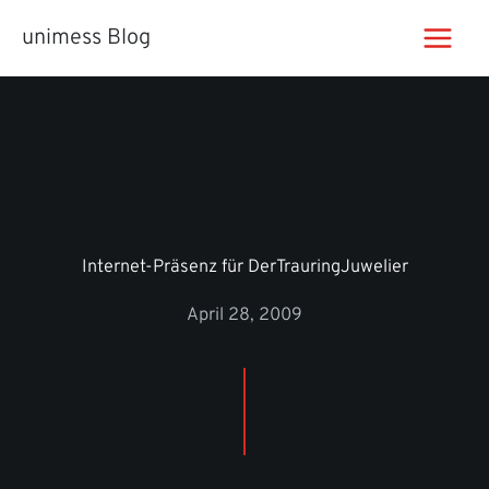
Zum
unimess Blog
Inhalt
springen
Internet-Präsenz für DerTrauringJuwelier
April 28, 2009