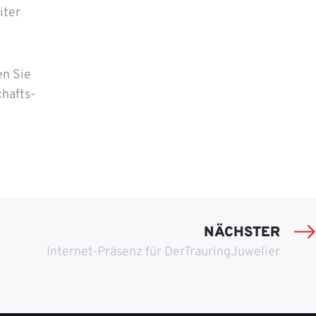
iter
en Sie
chafts-
NÄCHSTER
Internet-Präsenz für DerTrauringJuwelier