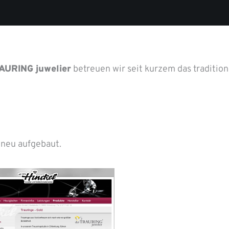
AURING juwelier
betreuen wir seit kurzem das traditio
 neu aufgebaut.