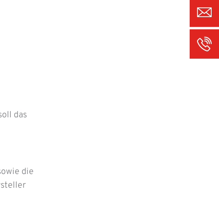
oll das
 sowie die
steller