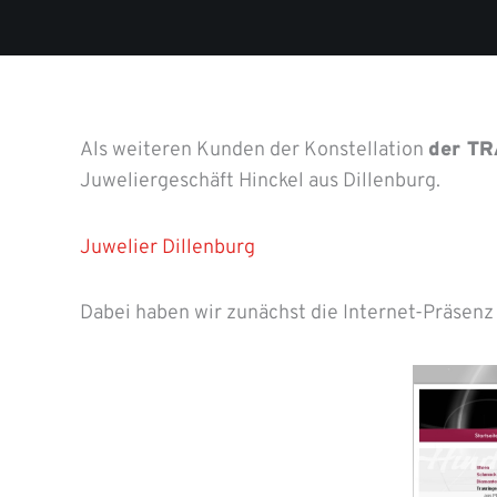
Als weiteren Kunden der Konstellation
der TR
Juweliergeschäft Hinckel aus Dillenburg.
Juwelier Dillenburg
Dabei haben wir zunächst die Internet-Präsenz