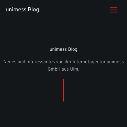
Zum
unimess Blog
Inhalt
springen
unimess Blog
Neues und Interessantes von der Internetagentur unimess
GmbH aus Ulm.