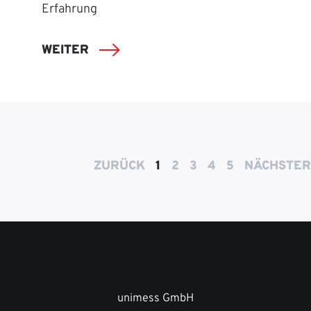
Erfahrung
WEITER
ZURÜCK
1
2
3
4
5
NÄCHSTER
unimess GmbH