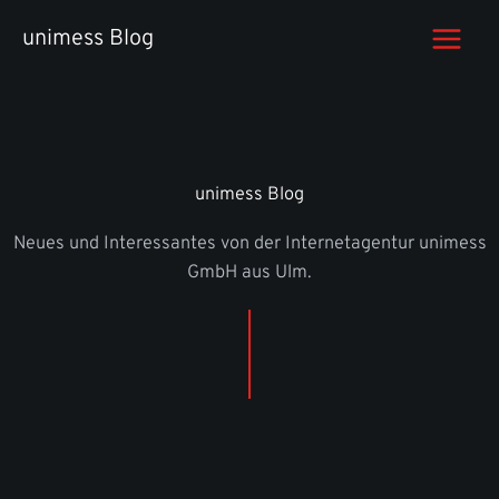
Zum
unimess Blog
Inhalt
springen
unimess Blog
Neues und Interessantes von der Internetagentur unimess
GmbH aus Ulm.