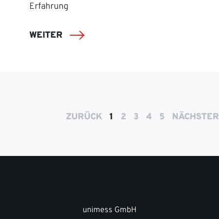
Erfahrung
WEITER
ZURÜCK
1
2
3
4
5
NÄCHSTER
unimess GmbH