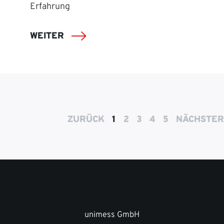
Erfahrung
WEITER
ZURÜCK
1
2
3
4
5
NÄCHSTER
unimess GmbH