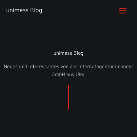
Zum
unimess Blog
Inhalt
springen
unimess Blog
Neues und Interessantes von der Internetagentur unimess
GmbH aus Ulm.