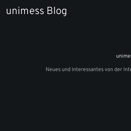
Zum
unimess Blog
Inhalt
springen
unime
Neues und Interessantes von der In