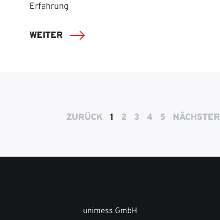
Erfahrung
WEITER
ZURÜCK
1
2
3
4
5
NÄCHSTER
unimess GmbH