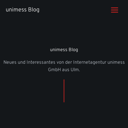
Zum
unimess Blog
Inhalt
springen
unimess Blog
Neues und Interessantes von der Internetagentur unimess
GmbH aus Ulm.