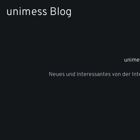
Zum
unimess Blog
Inhalt
springen
unime
Neues und Interessantes von der In