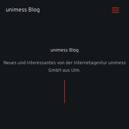
Zum
unimess Blog
Inhalt
springen
unimess Blog
Neues und Interessantes von der Internetagentur unimess
GmbH aus Ulm.