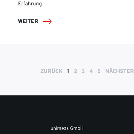
Erfahrung
WEITER
ZURÜCK
1
2
3
4
5
NÄCHSTER
unimess GmbH