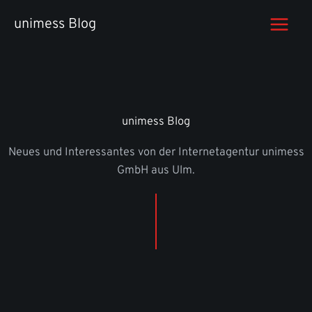
Zum
unimess Blog
Inhalt
springen
unimess Blog
Neues und Interessantes von der Internetagentur unimess
GmbH aus Ulm.