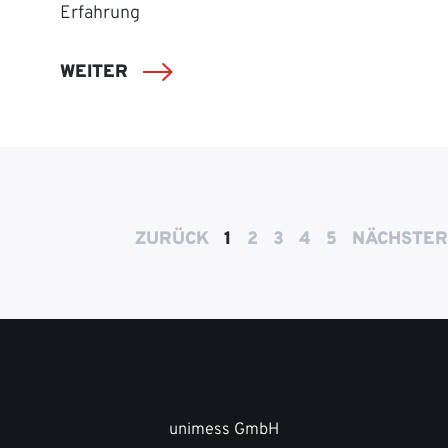
Erfahrung
WEITER
ZURÜCK
1
2
3
4
5
NÄCHSTER
unimess GmbH