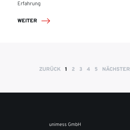
Erfahrung
WEITER
ZURÜCK
1
2
3
4
5
NÄCHSTER
unimess GmbH