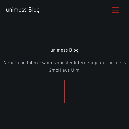
Zum
unimess Blog
Inhalt
springen
unimess Blog
Neues und Interessantes von der Internetagentur unimess
GmbH aus Ulm.