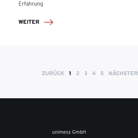
Erfahrung
WEITER
ZURÜCK
1
2
3
4
5
NÄCHSTER
unimess GmbH