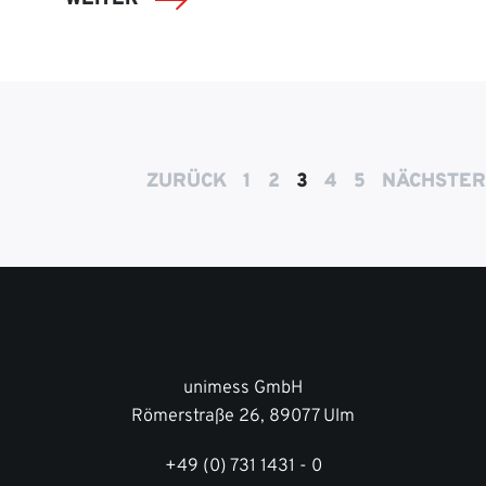
ZURÜCK
1
2
3
4
5
NÄCHSTER
unimess GmbH
Römerstraße 26, 89077 Ulm
+49 (0) 731 1431 - 0