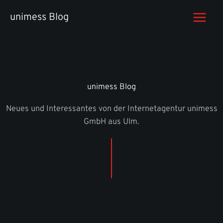
Zum
unimess Blog
Inhalt
springen
unimess Blog
Neues und Interessantes von der Internetagentur unimess
GmbH aus Ulm.