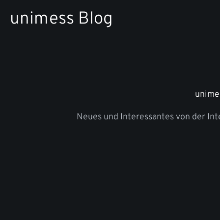
Zum
unimess Blog
Inhalt
springen
unime
Neues und Interessantes von der In