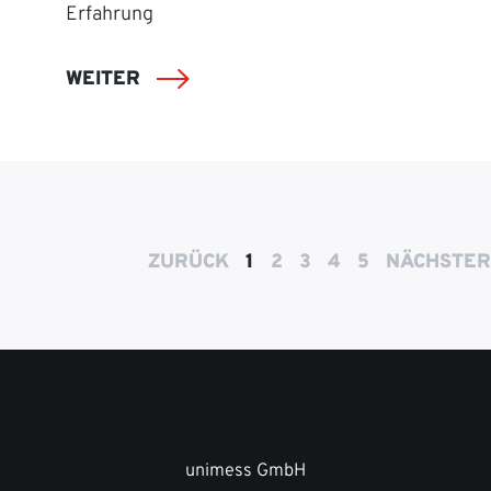
Erfahrung
WEITER
ZURÜCK
1
2
3
4
5
NÄCHSTER
unimess GmbH