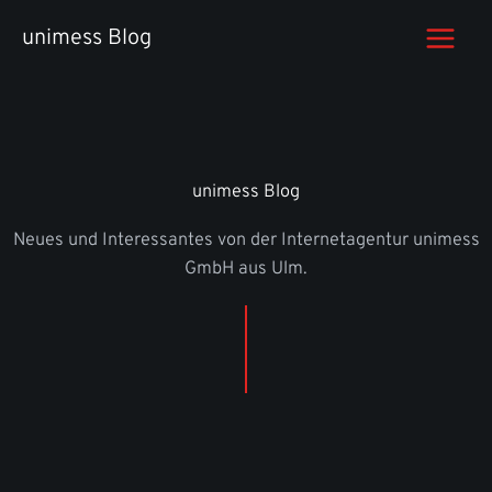
Zum
unimess Blog
Inhalt
springen
unimess Blog
Neues und Interessantes von der Internetagentur unimess
GmbH aus Ulm.