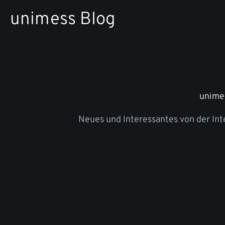
Zum
unimess Blog
Inhalt
springen
unime
Neues und Interessantes von der In