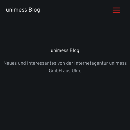
Zum
unimess Blog
Inhalt
springen
unimess Blog
Neues und Interessantes von der Internetagentur unimess
GmbH aus Ulm.