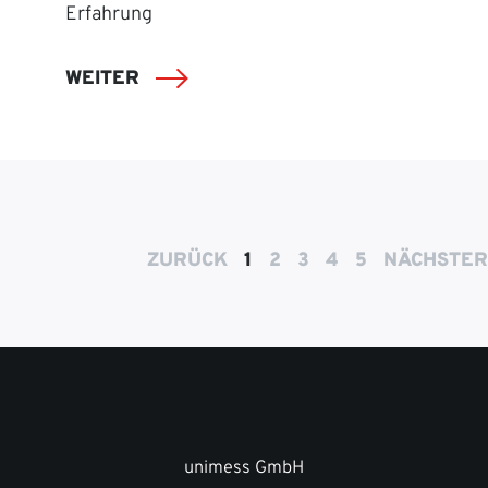
Erfahrung
WEITER
ZURÜCK
1
2
3
4
5
NÄCHSTER
unimess GmbH