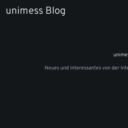
Zum
unimess Blog
Inhalt
springen
unime
Neues und Interessantes von der In