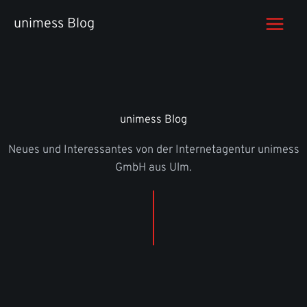
Zum
unimess Blog
Inhalt
springen
unimess Blog
Neues und Interessantes von der Internetagentur unimess
GmbH aus Ulm.