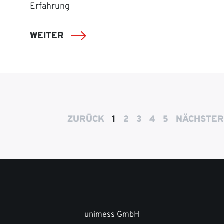
Erfahrung
WEITER
ZURÜCK
1
2
3
4
5
NÄCHSTER
unimess GmbH