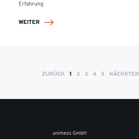
Erfahrung
WEITER
ZURÜCK
1
2
3
4
5
NÄCHSTER
unimess GmbH