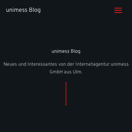
Zum
unimess Blog
Inhalt
springen
unimess Blog
Neues und Interessantes von der Internetagentur unimess
GmbH aus Ulm.