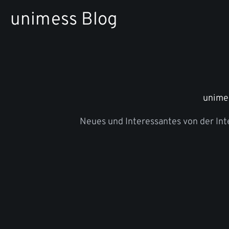
Zum
unimess Blog
Inhalt
springen
unime
Neues und Interessantes von der In