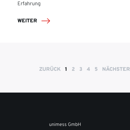
Erfahrung
WEITER
ZURÜCK
1
2
3
4
5
NÄCHSTER
unimess GmbH