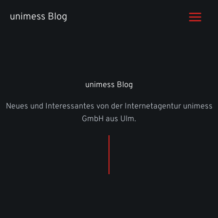
Zum
unimess Blog
Inhalt
springen
unimess Blog
Neues und Interessantes von der Internetagentur unimess
GmbH aus Ulm.