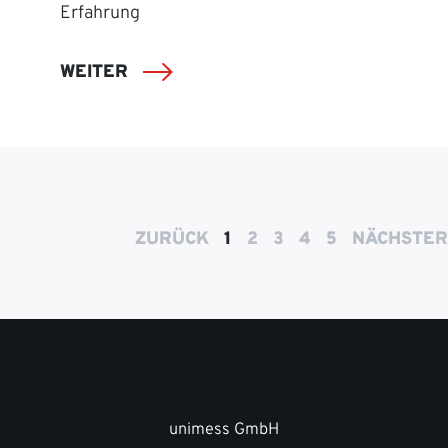
Erfahrung
WEITER
ZURÜCK
1
2
3
4
5
NÄCHSTER
unimess GmbH