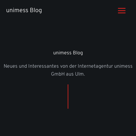
Zum
unimess Blog
Inhalt
springen
unimess Blog
Neues und Interessantes von der Internetagentur unimess
GmbH aus Ulm.