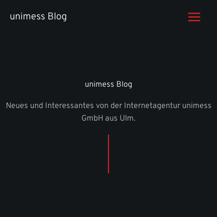
Zum
unimess Blog
Inhalt
springen
unimess Blog
Neues und Interessantes von der Internetagentur unimess
GmbH aus Ulm.