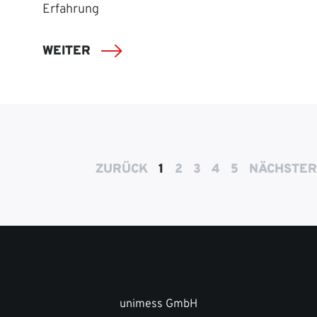
Erfahrung
WEITER
ZURÜCK
1
2
3
4
5
NÄCHSTER
unimess GmbH