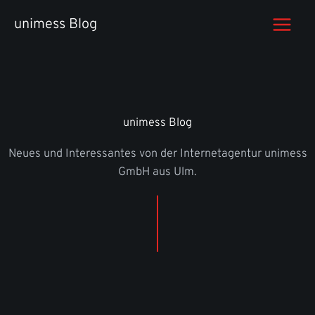
Zum
unimess Blog
Inhalt
springen
unimess Blog
Neues und Interessantes von der Internetagentur unimess
GmbH aus Ulm.