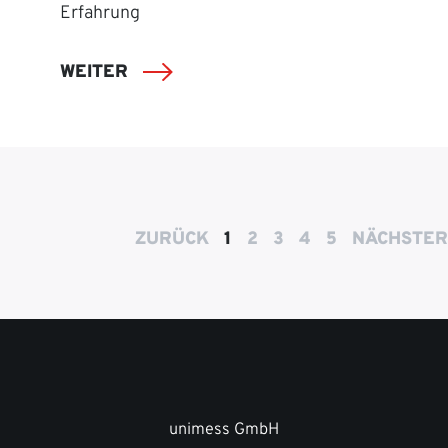
Erfahrung
WEITER
ZURÜCK
1
2
3
4
5
NÄCHSTER
unimess GmbH