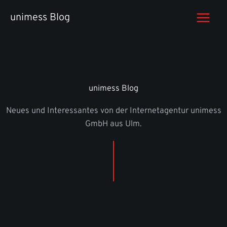
Zum
unimess Blog
Inhalt
springen
unimess Blog
Neues und Interessantes von der Internetagentur unimess
GmbH aus Ulm.