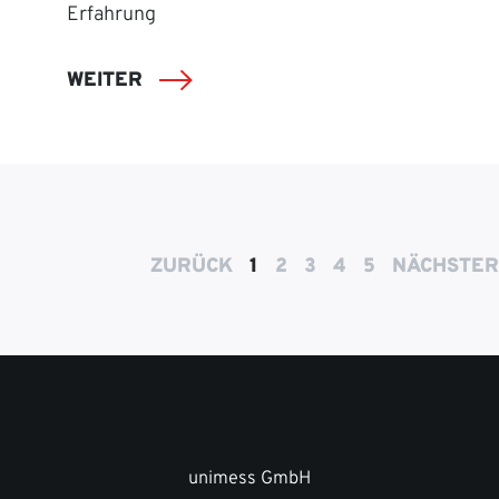
Erfahrung
WEITER
ZURÜCK
1
2
3
4
5
NÄCHSTER
unimess GmbH