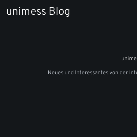
Zum
unimess Blog
Inhalt
springen
unime
Neues und Interessantes von der In