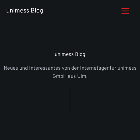
Zum
unimess Blog
Inhalt
springen
unimess Blog
Neues und Interessantes von der Internetagentur unimess
GmbH aus Ulm.