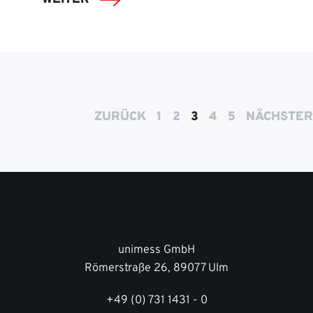
ZURÜCK
1
2
3
4
5
NÄCHSTER
unimess GmbH
Römerstraße 26, 89077 Ulm
+49 (0) 731 1431 - 0