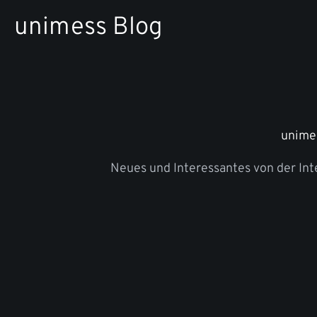
Zum
unimess Blog
Inhalt
springen
unime
Neues und Interessantes von der In